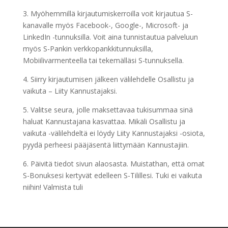
3. Myöhemmillä kirjautumiskerroilla voit kirjautua S-
kanavalle myös Facebook-, Google-, Microsoft- ja
LinkedIn -tunnuksilla. Voit aina tunnistautua palveluun
myös S-Pankin verkkopankkitunnuksilla,
Mobiilivarmenteella tai tekemälläsi S-tunnuksella.
4. Siirry kirjautumisen jälkeen välilehdelle Osallistu ja
vaikuta – Liity Kannustajaksi.
5. Valitse seura, jolle maksettavaa tukisummaa sinä
haluat Kannustajana kasvattaa. Mikäli Osallistu ja
vaikuta -välilehdeltä ei löydy Liity Kannustajaksi -osiota,
pyydä perheesi pääjäsentä liittymään Kannustajiin.
6. Päivitä tiedot sivun alaosasta. Muistathan, että omat
S-Bonuksesi kertyvät edelleen S-Tilillesi. Tuki ei vaikuta
niihin! Valmista tuli