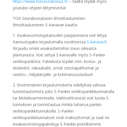
https://www.tokseurabonus.fi/
– täältä löydät myös
youtube-ohjeen liittymisestä!
TOK Seurabonukseen ilmoittautuminen
Ilmoittautuminen S-kanavan kautta
1. Asiakasomistajatalouden pääjäsenenä voit liittyä
Kannustajaksi kirjautumalla osoitteessa
S-kanava.fi
.
Kirjaudu omiin asiakastietoihisi sivun oikeasta
yläreunasta. Voit siirtyä S-kanavalle myös S-Pankin
verkkopankista. Palvelusta löydät mm. bonus- ja
etutiedot, takuukuitit, omat ostotapahtumat ja
ravinto-, hiilijalanjälki- ja kotimaisuuslaskurit.
2. Ensimmäinen kirjautumiskerta edellyttää vahvaa
tunnistautumista joko S-Pankin verkkopankkitunnuksilla
tai Mobiilivarmenteella. Vaihtoehtoisesti voit luoda S-
tunnuksen ja tunnistautua minkä tahansa pankin
verkkopankkitunnuksilla. S-Pankin
verkkopankkitunnukset ovat maksuttomat ja saat ne
Asiakasomistajapalveluja S-Pankki-pisteiltämme.