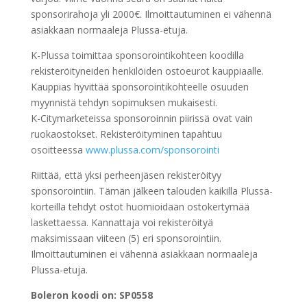
sponsorirahoja yli 2000€. Ilmoittautuminen ei vähennä
asiakkaan normaaleja Plussa-etuja.
K-Plussa toimittaa sponsorointikohteen koodilla
rekisteröityneiden henkilöiden ostoeurot kauppiaalle.
Kauppias hyvittää sponsorointikohteelle osuuden
myynnistä tehdyn sopimuksen mukaisesti.
K-Citymarketeissa sponsoroinnin piirissä ovat vain
ruokaostokset. Rekisteröityminen tapahtuu
osoitteessa
www.plussa.com/sponsorointi
Riittää, että yksi perheenjäsen rekisteröityy
sponsorointiin. Tämän jälkeen talouden kaikilla Plussa-
korteilla tehdyt ostot huomioidaan ostokertymää
laskettaessa. Kannattaja voi rekisteröityä
maksimissaan viiteen (5) eri sponsorointiin.
Ilmoittautuminen ei vähennä asiakkaan normaaleja
Plussa-etuja.
Boleron koodi on: SP0558