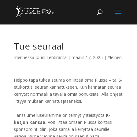
Tue seuraa!
mennessä
Jouni Lehtiranta
|
maalis 17, 2025
|
Yleinen
Helppo tapa tukea seuraa on liittää oma Plussa – tai S-
etukorttisi seuran kannatukseen. Kun kannatan seuraa
kerrytät normaalilla tavalla omia bonuksiasi. Alla ohjeet
liittyyä mukaan kannatusjäseneksi.
Tanssiurheiluseuramme on tehnyt yhteistyötä
K-
ketjun kanssa.
Voit liittää omaan Plussa korttiisi
sponsorointi tilin, joka samalla kerryttää seuralle
varjoa. Viime vuonna seura on saanut näitä