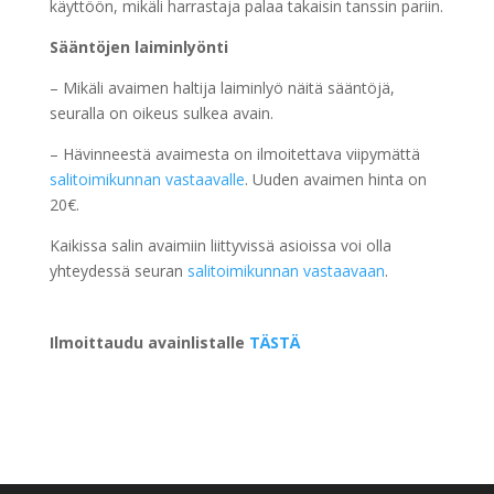
käyttöön, mikäli harrastaja palaa takaisin tanssin pariin.
Sääntöjen laiminlyönti
– Mikäli avaimen haltija laiminlyö näitä sääntöjä,
seuralla on oikeus sulkea avain.
– Hävinneestä avaimesta on ilmoitettava viipymättä
salitoimikunnan vastaavalle
. Uuden avaimen hinta on
20€.
Kaikissa salin avaimiin liittyvissä asioissa voi olla
yhteydessä seuran
salitoimikunnan vastaavaan
.
Ilmoittaudu avainlistalle
TÄSTÄ