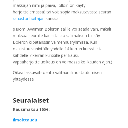
maksajan nimi ja päivä, jolloin on käyty
harjoittelemassa) tai voit sopia maksutavasta seuran
rahastonhoitajan
kanssa.
(Huom. Avaimen Boleron salille voi saada vain, mikäli
maksaa seuralle kausittaista salimaksua tai käy
Boleron kilpatanssin valmennusryhmissä.
Kun
osallistuu vähintään yhdelle 14 kerran kurssille tai
kahdelle 7 kerran kurssille per kausi,
vapaaharjoitteluoikeus on voimassa ko. kauden ajan.)
Oikea laskuvaihtoehto valitaan ilmoittautumisen
yhteydessä.
Seuralaiset
Kausimaksu 165€:
Ilmoittaudu