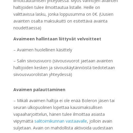
ilmoittautumisen yhteydessä. Myös vanhojen avainten
haltijoiden tulee ilmoittautua listalle. Heille on
valittavissa lasku, jonka loppusumma on 0€. (Uusien
avainten osalta maksukuitti on esitettävä avainta
noudettaessa)
Avaimeen hallintaan liittyvät velvoitteet
– Avaimen huolellinen käsittely
– Salin siivousvuoro (siivousvuorot jaetaan avainten
haltijoiden kesken ja siivouskäytännöistä tiedotetaan
siivousvuorolistan yhteydessä)
Avaimen palauttaminen
– Mikäli avaimen haltija ei ole enää Boleron jäsen tai
seuran ulkopuolinen lopettaa kausimaksullisen
vapaaharjoittelun, hänen tulee ilmoittaa asiasta
viipymättä
salitoimikunnan vastaavalle
, jolloin avain
suljetaan. Avain on mahdollista aktivoida uudestaan