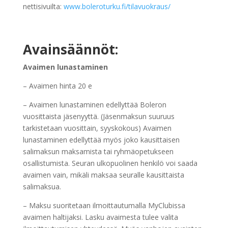
nettisivuilta:
www.boleroturku.fi/tilavuokraus/
Avainsäännöt:
Avaimen lunastaminen
– Avaimen hinta 20 e
– Avaimen lunastaminen edellyttää Boleron
vuosittaista jäsenyyttä. (Jäsenmaksun suuruus
tarkistetaan vuosittain, syyskokous) Avaimen
lunastaminen edellyttää myös joko kausittaisen
salimaksun maksamista tai ryhmäopetukseen
osallistumista. Seuran ulkopuolinen henkilö voi saada
avaimen vain, mikäli maksaa seuralle kausittaista
salimaksua.
– Maksu suoritetaan ilmoittautumalla MyClubissa
avaimen haltijaksi. Lasku avaimesta tulee valita