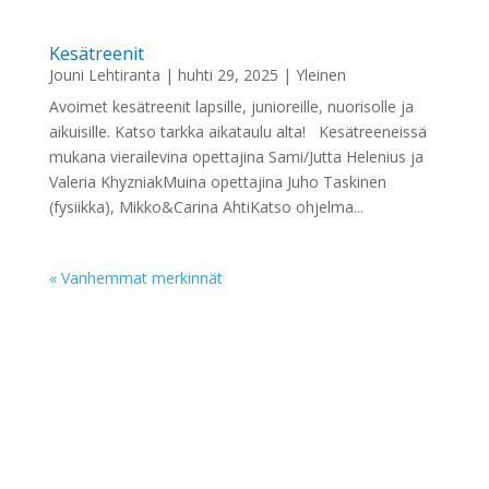
Kesätreenit
Jouni Lehtiranta
|
huhti 29, 2025
|
Yleinen
Avoimet kesätreenit lapsille, junioreille, nuorisolle ja
aikuisille. Katso tarkka aikataulu alta! Kesätreeneissä
mukana vierailevina opettajina Sami/Jutta Helenius ja
Valeria KhyzniakMuina opettajina Juho Taskinen
(fysiikka), Mikko&Carina AhtiKatso ohjelma...
« Vanhemmat merkinnät