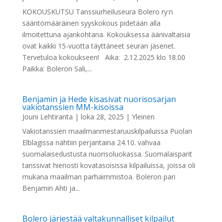
KOKOUSKUTSU Tanssiurheiluseura Bolero ry:n
sääntömääräinen syyskokous pidetään alla
ilmoitettuna ajankohtana. Kokouksessa äänivaltaisia
ovat kaikki 15-vuotta täyttäneet seuran jäsenet.
Tervetuloa kokoukseen! Aika: 2.12.2025 klo 18.00
Paikka: Boleron Sali,...
Benjamin ja Hede kisasivat nuorisosarjan
vakiotanssien MM-kisoissa
Jouni Lehtiranta
|
loka 28, 2025
|
Yleinen
Vakiotanssien maailmanmestaruuskilpailuissa Puolan
Elblagissa nähtiin perjantaina 24.10. vahvaa
suomalaisedustusta nuorisoluokassa. Suomalaisparit
tanssivat hienosti kovatasoisissa kilpailuissa, joissa oli
mukana maailman parhaimmistoa. Boleron pari
Benjamin Ahti ja...
Bolero järjestää valtakunnalliset kilpailut