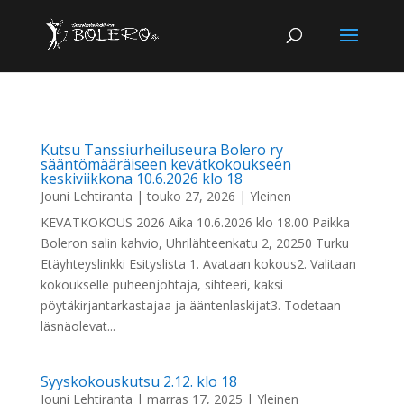
Kutsu Tanssiurheiluseura Bolero ry
sääntömääräiseen kevätkokoukseen
keskiviikkona 10.6.2026 klo 18
Jouni Lehtiranta
|
touko 27, 2026
|
Yleinen
KEVÄTKOKOUS 2026 Aika 10.6.2026 klo 18.00 Paikka
Boleron salin kahvio, Uhrilähteenkatu 2, 20250 Turku
Etäyhteyslinkki Esityslista 1. Avataan kokous2. Valitaan
kokoukselle puheenjohtaja, sihteeri, kaksi
pöytäkirjantarkastajaa ja ääntenlaskijat3. Todetaan
läsnäolevat...
Syyskokouskutsu 2.12. klo 18
Jouni Lehtiranta
|
marras 17, 2025
|
Yleinen