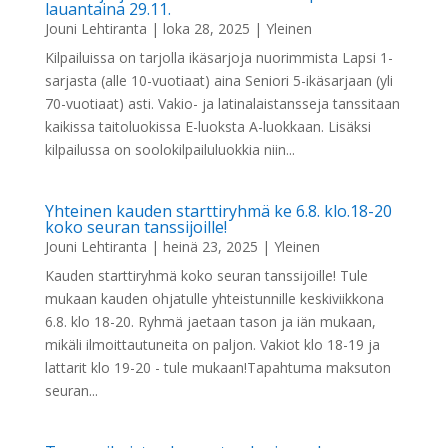
lauantaina 29.11.
Jouni Lehtiranta
|
loka 28, 2025
|
Yleinen
Kilpailuissa on tarjolla ikäsarjoja nuorimmista Lapsi 1-
sarjasta (alle 10-vuotiaat) aina Seniori 5-ikäsarjaan (yli
70-vuotiaat) asti. Vakio- ja latinalaistansseja tanssitaan
kaikissa taitoluokissa E-luoksta A-luokkaan. Lisäksi
kilpailussa on soolokilpailuluokkia niin...
Yhteinen kauden starttiryhmä ke 6.8. klo.18-20
koko seuran tanssijoille!
Jouni Lehtiranta
|
heinä 23, 2025
|
Yleinen
Kauden starttiryhmä koko seuran tanssijoille! Tule
mukaan kauden ohjatulle yhteistunnille keskiviikkona
6.8. klo 18-20. Ryhmä jaetaan tason ja iän mukaan,
mikäli ilmoittautuneita on paljon. Vakiot klo 18-19 ja
lattarit klo 19-20 - tule mukaan!Tapahtuma maksuton
seuran...