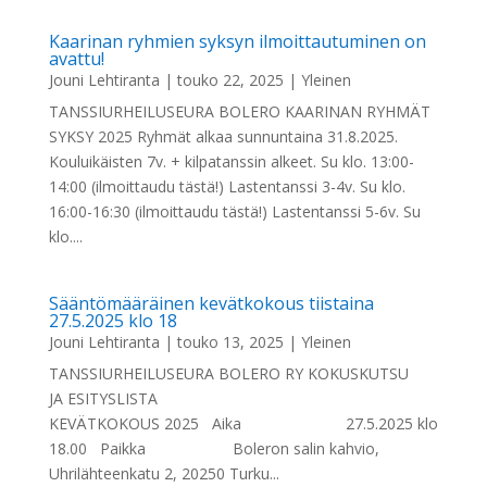
Kaarinan ryhmien syksyn ilmoittautuminen on
avattu!
Jouni Lehtiranta
|
touko 22, 2025
|
Yleinen
TANSSIURHEILUSEURA BOLERO KAARINAN RYHMÄT
SYKSY 2025 Ryhmät alkaa sunnuntaina 31.8.2025.
Kouluikäisten 7v. + kilpatanssin alkeet. Su klo. 13:00-
14:00 (ilmoittaudu tästä!) Lastentanssi 3-4v. Su klo.
16:00-16:30 (ilmoittaudu tästä!) Lastentanssi 5-6v. Su
klo....
Sääntömääräinen kevätkokous tiistaina
27.5.2025 klo 18
Jouni Lehtiranta
|
touko 13, 2025
|
Yleinen
TANSSIURHEILUSEURA BOLERO RY KOKUSKUTSU
JA ESITYSLISTA
KEVÄTKOKOUS 2025 Aika 27.5.2025 klo
18.00 Paikka Boleron salin kahvio,
Uhrilähteenkatu 2, 20250 Turku...