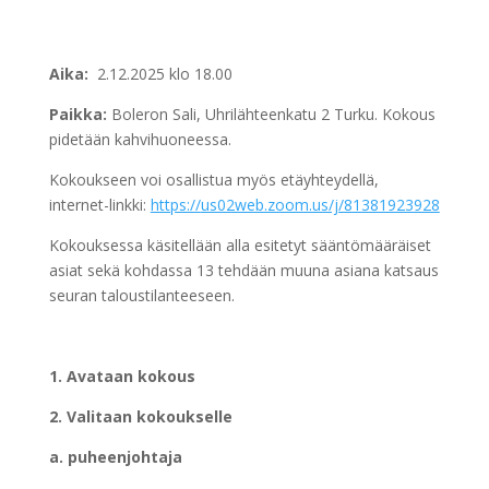
Aika:
2.12.2025 klo 18.00
Paikka:
Boleron Sali, Uhrilähteenkatu 2 Turku. Kokous
pidetään kahvihuoneessa.
Kokoukseen voi osallistua myös etäyhteydellä,
internet-linkki:
https://
us02web.zoom.us/j/81381923928
Kokouksessa käsitellään alla esitetyt sääntömääräiset
asiat sekä kohdassa 13 tehdään muuna asiana katsaus
seuran taloustilanteeseen.
1. Avataan kokous
2. Valitaan kokoukselle
a. puheenjohtaja