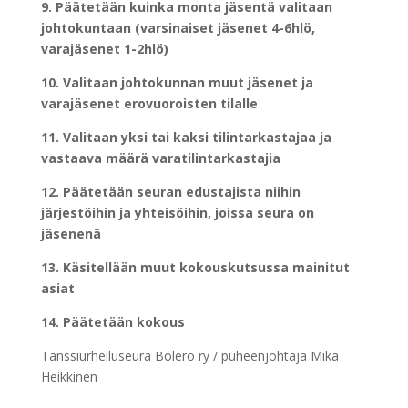
9. Päätetään kuinka monta jäsentä valitaan
johtokuntaan (varsinaiset jäsenet 4-6hlö,
varajäsenet 1-2hlö)
10. Valitaan johtokunnan muut jäsenet ja
varajäsenet erovuoroisten tilalle
11. Valitaan yksi tai kaksi tilintarkastajaa ja
vastaava määrä varatilintarkastajia
12. Päätetään seuran edustajista niihin
järjestöihin ja yhteisöihin, joissa seura on
jäsenenä
13. Käsitellään muut kokouskutsussa mainitut
asiat
14. Päätetään kokous
Tanssiurheiluseura Bolero ry / puheenjohtaja Mika
Heikkinen