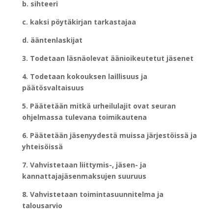
b. sihteeri
c. kaksi pöytäkirjan tarkastajaa
d. ääntenlaskijat
3. Todetaan läsnäolevat äänioikeutetut jäsenet
4. Todetaan kokouksen laillisuus ja
päätösvaltaisuus
5. Päätetään mitkä urheilulajit ovat seuran
ohjelmassa tulevana toimikautena
6. Päätetään jäsenyydestä muissa järjestöissä ja
yhteisöissä
7. Vahvistetaan liittymis-, jäsen- ja
kannattajajäsenmaksujen suuruus
8. Vahvistetaan toimintasuunnitelma ja
talousarvio