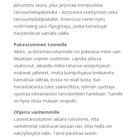
perustettu seura, joka järjestää monipuolisia
tanssiurheilupalveluita – kursseista esiintymisiin sekä
tanssiurheilukilpailuihin. Bolerossa toimii myös
rock’n’swing jaos FlyingSteps, jonka harrastajat
harjoittelevat samalla salilla.
Pukeutuminen tunneille
Alkeis- ja lastentanssitunneille voi pukeutua mihin vain
liikuntaan sopiviin vaatteisiin. Lapsilla jalassa
sisätossut, aikuisilla mitkä tahansa siistipohjaiset
mukavat jalkineet, mutta kumipohjaisia lenkkareita
kannattaa välttää, koska ne eivät luista. Kun
harrastuksesta tulee säännöllistä, ryhmän opettaja
opastaa oikeanlaisten tanssikenkien hankitaan. Tunnille
on hyvä ottaa mukaan vesipullo.
Ohjeita vanhemmille
Lastentanssituntien aikana toivomme, että
vanhemmat odottavat lastaan niin, ettei heillä ole
näköyhteyttä saliin. Tämä parantaa lasten