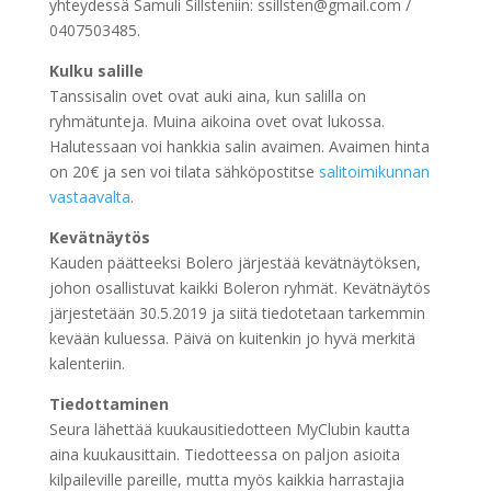
yhteydessä Samuli Sillsteniin: ssillsten@gmail.com /
0407503485.
Kulku salille
Tanssisalin ovet ovat auki aina, kun salilla on
ryhmätunteja. Muina aikoina ovet ovat lukossa.
Halutessaan voi hankkia salin avaimen. Avaimen hinta
on 20€ ja sen voi tilata sähköpostitse
salitoimikunnan
vastaavalta
.
Kevätnäytös
Kauden päätteeksi Bolero järjestää kevätnäytöksen,
johon osallistuvat kaikki Boleron ryhmät. Kevätnäytös
järjestetään 30.5.2019 ja siitä tiedotetaan tarkemmin
kevään kuluessa. Päivä on kuitenkin jo hyvä merkitä
kalenteriin.
Tiedottaminen
Seura lähettää kuukausitiedotteen MyClubin kautta
aina kuukausittain. Tiedotteessa on paljon asioita
kilpaileville pareille, mutta myös kaikkia harrastajia