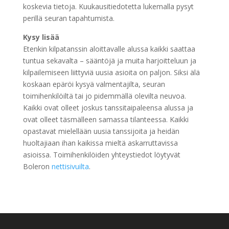
koskevia tietoja. Kuukausitiedotetta lukemalla pysyt
perillä seuran tapahtumista.
Kysy lisää
Etenkin kilpatanssin aloittavalle alussa kaikki saattaa
tuntua sekavalta – sääntöjä ja muita harjoitteluun ja
kilpailemiseen liittyviä uusia asioita on paljon. Siksi älä
koskaan epäröi kysyä valmentajilta, seuran
toimihenkilöiltä tai jo pidemmällä olevilta neuvoa.
Kaikki ovat olleet joskus tanssitaipaleensa alussa ja
ovat olleet täsmälleen samassa tilanteessa. Kaikki
opastavat mielellään uusia tanssijoita ja heidän
huoltajiaan ihan kaikissa mieltä askarruttavissa
asioissa. Toimihenkilöiden yhteystiedot löytyvät
Boleron
nettisivuilta
.