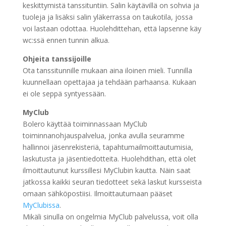
keskittymistä tanssituntiin. Salin käytävillä on sohvia ja
tuoleja ja lisäksi salin yläkerrassa on taukotila, jossa
voi lastaan odottaa. Huolehdittehan, että lapsenne käy
wc:ssä ennen tunnin alkua.
Ohjeita tanssijoille
Ota tanssitunnille mukaan aina iloinen mieli. Tunnilla
kuunnellaan opettajaa ja tehdään parhaansa. Kukaan
ei ole seppä syntyessään.
MyClub
Bolero käyttää toiminnassaan MyClub
toiminnanohjauspalvelua, jonka avulla seuramme
hallinnoi jäsenrekisteriä, tapahtumailmoittautumisia,
laskutusta ja jäsentiedotteita. Huolehdithan, että olet
ilmoittautunut kurssillesi MyClubin kautta. Näin saat
jatkossa kaikki seuran tiedotteet sekä laskut kursseista
omaan sähköpostiisi. Ilmoittautumaan pääset
MyClubissa
.
Mikäli sinulla on ongelmia MyClub palvelussa, voit olla