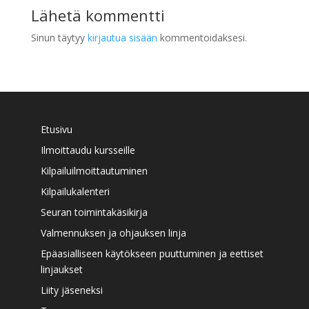
Lähetä kommentti
Sinun täytyy
kirjautua sisään
kommentoidaksesi.
Etusivu
Ilmoittaudu kursseille
Kilpailuilmoittautuminen
Kilpailukalenteri
Seuran toimintakäsikirja
Valmennuksen ja ohjauksen linja
Epäasialliseen käytökseen puuttuminen ja eettiset
linjaukset
Liity jäseneksi