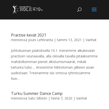
Practise kevät 2021
mennessä
Jouni Lehtiranta
|
tammi 13, 2021
|
Vanhat
Johtokunnan päätöksellä 10.1. menemme alkukevään
practisen seuraavalla, alla olevalla tavalla pitääksemme
mahdollisimman pienet altistumismäärät, mikäli
tartunta tulisi…. Arvioimme hiihtoloman jälkeen asian
uudestaan. Treenamme siis omissa ryhmissämme.
Kun...
Turku Summer Dance Camp
mennessä
Satu Sillsten
|
heinä 7, 2020
|
Vanhat